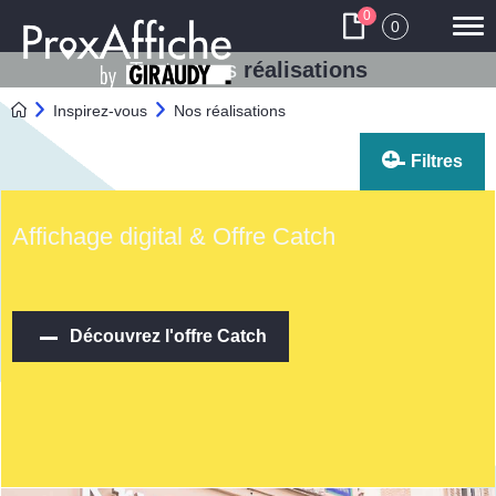
0
0
Tog
navi
Toutes nos
réalisations
Nos réalisations
Inspirez-vous
Filtres
Affichage digital & Offre Catch
Découvrez l'offre Catch