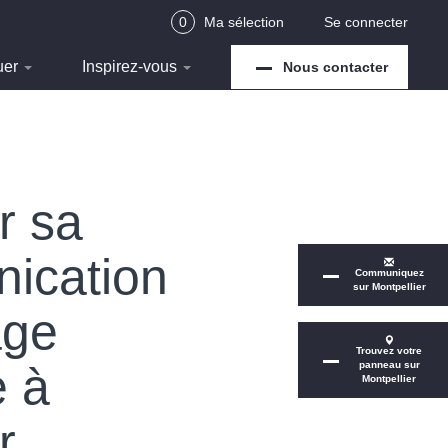
0
Ma sélection
Se connecter
uer
Inspirez-vous
Nous contacter
r sa
ication
Communiquez
sur Montpellier
age
Trouvez votre
e à
panneau sur
Montpellier
r