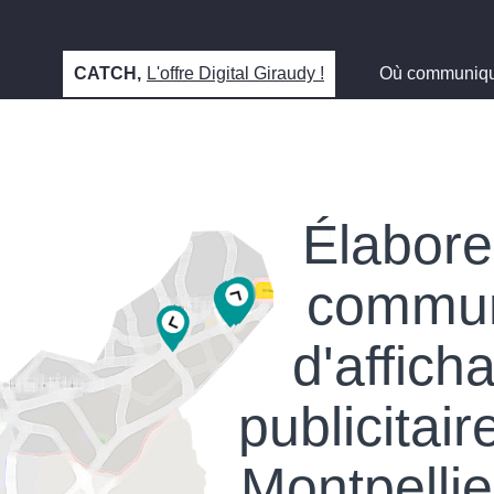
CATCH,
L'offre Digital Giraudy !
Où communiq
Élabore
commun
d'affich
publicitair
Montpellie