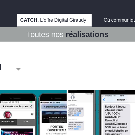
CATCH,
L'offre Digital Giraudy !
Où communiq
Toutes nos
réalisations