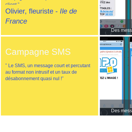
client."
Olivier, fleuriste -
Ile de
France
Des messa
Campagne SMS
" Le SMS, un message court et percutant
au format non intrusif et un taux de
désabonnement quasi nul !"
Des messa