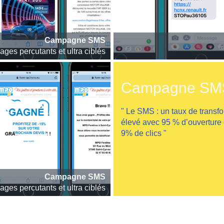
Campagne SMS
ges percutants et ultra ciblés
Campagne SM
" Le SMS : un taux de transfo
élevé avec 95 % d’ouverture 
9% de clics "
Campagne SMS
ges percutants et ultra ciblés